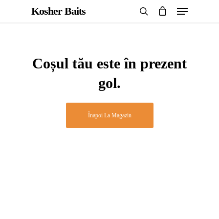
Kosher Baits
Coșul tău este în prezent
Hit enter to search or ESC to close
gol.
Înapoi La Magazin
BOILIES
STICK MIX
PASTE
PELLETS
INGREDIENTS