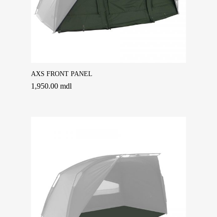
Adaugă În Coș
AXS FRONT PANEL
BOILIES
1,950.00
mdl
STICK MIX
PASTE
PELLETS
INGREDIENTS
POP-UPS
SONIK SPORTS