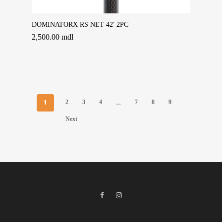
Adaugă În Coș
DOMINATORX RS NET 42′ 2PC
2,500.00
mdl
1
…
2
3
4
7
8
9
Next