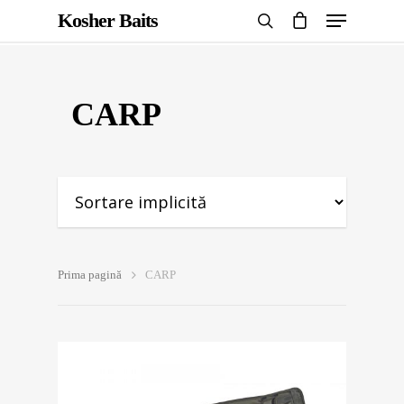
Kosher Baits
CARP
Hit enter to search or ESC to close
Prima pagină
CARP