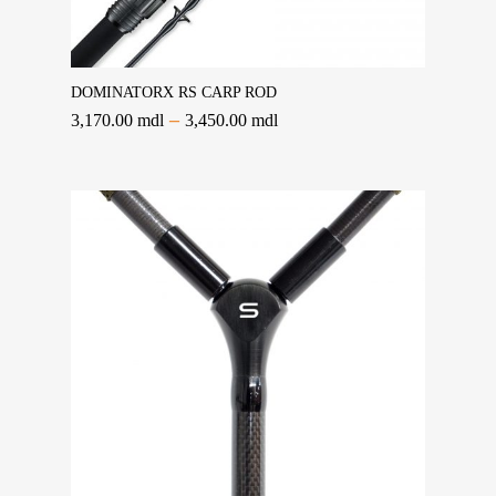
Selectează Opțiunile
DOMINATORX RS CARP ROD
–
3,170.00
mdl
3,450.00
mdl