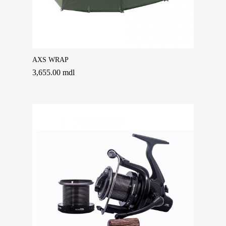
ACCESSORIES
SK-TEK ROD SLEEVE
CHAIRS & SLEEPING 
Adaugă În Coș
AXS WRAP
3,655.00
mdl
CLOTHING