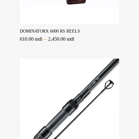
Selectează Opțiunile
DOMINATORX 6000 RS REELS
–
610.00
mdl
2,450.00
mdl