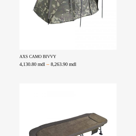
Selectează Opțiunile
AXS CAMO BIVVY
–
4,130.80
mdl
8,263.90
mdl